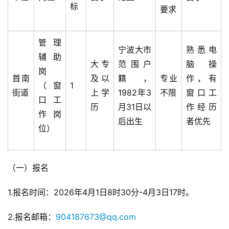
标
要求
管理
宁波大市
熟悉电
辅助
大专
范围户
脑操
岗
首南
及以
籍，
专业
作，有
（窗
1
街道
上学
1982年3
不限
窗口工
口工
历
月31日以
作经历
作岗
后出生
者优先
位）
（一）报名
1.报名时间：2026年4月1日8时30分-4月3日17时。
2.报名邮箱：
904187673@qq.com