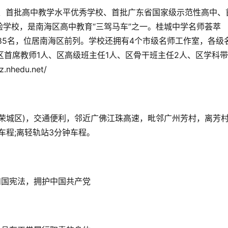
校、首批高中教学水平优秀学校、首批广东省国家级示范性高中、
学校，是南海区高中教育“三驾马车”之一。桂城中学名师荟萃
85名，位居南海区前列。学校还拥有4个市级名师工作室，各级
区首席教师1人、区高级班主任1人、区骨干班主任2人、区学科
hedu.net/
荣城区)，交通便利，邻近广佛江珠高速，毗邻广州芳村，离芳村
车程;离轻轨站3分钟车程。
和国宪法，拥护中国共产党