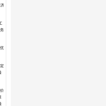
经济
工
业务
者优
、定
操
和价
策
融