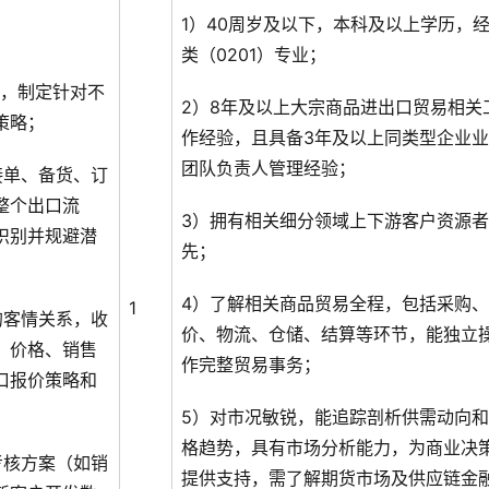
1）40周岁及以下，本科及以上学历，
类（0201）专业；
态，制定针对不
2）8年及以上大宗商品进出口贸易相关
策略；
作经验，且具备3年及以上同类型企业
团队负责人管理经验；
接单、备货、订
整个出口流
3）拥有相关细分领域上下游客户资源
识别并规避潜
先；
4）了解相关商品贸易全程，包括采购
1
的客情关系，收
价、物流、仓储、结算等环节，能独立
、价格、销售
作完整贸易事务；
口报价策略和
5）对市况敏锐，能追踪剖析供需动向
格趋势，具有市场分析能力，为商业决
考核方案（如销
提供支持，需了解期货市场及供应链金