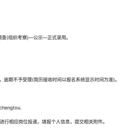
。
查(组织考察)—公示—正式录用。
时整，逾期不予受理(简历接收时间以报名系统显示时间为准)。
hengtou.
_class=social进行相应岗位投递，填报个人信息，提交相关附件。