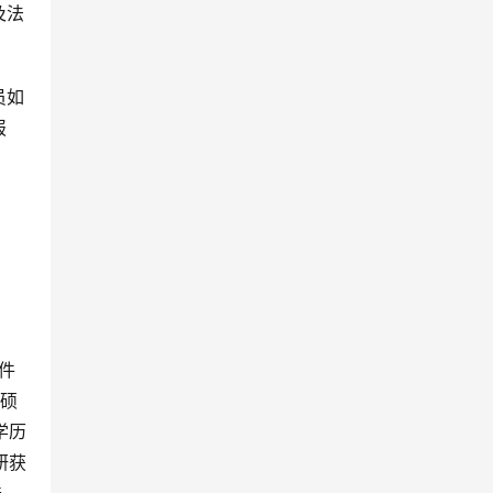
及法
员如
报
件
（硕
学历
研获