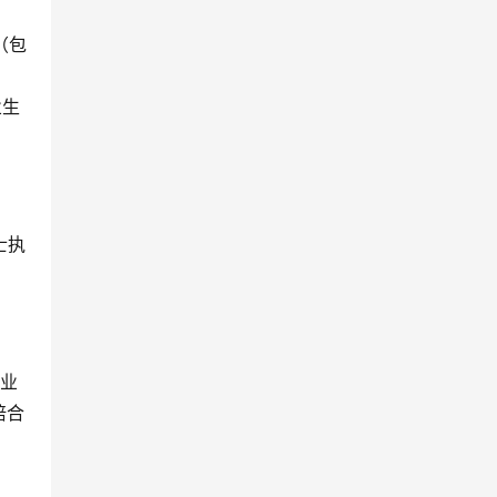
（包
业生
士执
毕业
培合