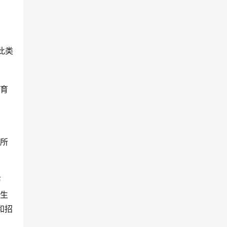
此类
教育
。
》
；所
历
业生
和招