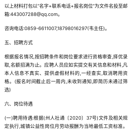
以上材料打包以“名字+联系电话+报名岗位”为文件名投至邮
箱:443007288@qq.com。
咨询电话:0859-6611007,18798016297(韦主任)。
五、招聘方式
根据报名情况,按招聘条件和岗位要求进行资格审查,择优录
取,名额招满为止。应聘人员应如实提交有关信息和材料,凡
本人信息不真实、提供虚假材料的,一经查实,取消聘用资
格。(报名时间截止后一周内,未收到通知,即简历未通过筛
选)
六、岗位待遇
(一)聘用待遇:根据(州人社通〔2020〕37号)文件及相关规
定执行,城镇公益性岗位月劳动报酬为当地最低工资标准。