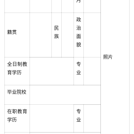
月
政
民
治
籍贯
族
面
貌
照片
全日制教
专
育学历
业
毕业院校
在职教育
专
学历
业