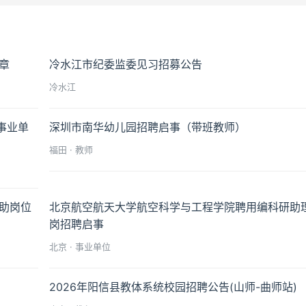
章
冷水江市纪委监委见习招募公告
冷水江
事业单
深圳市南华幼儿园招聘启事（带班教师）
福田 · 教师
辅助岗位
北京航空航天大学航空科学与工程学院聘用编科研助理
岗招聘启事
北京 · 事业单位
2026年阳信县教体系统校园招聘公告(山师-曲师站)