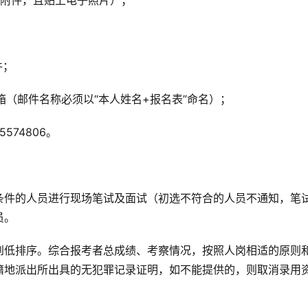
见附件，且贴上电子照片）；
件；
om邮箱（邮件名称必须以“本人姓名+报名表”命名）；
574806。
条件的人员进行现场笔试及面试（初选不符合的人员不通知，笔
员。
到低排序。综合报考者总成绩、考察情况，按照人岗相适的原则
籍地派出所出具的无犯罪记录证明，如不能提供的，则取消录用