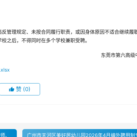
违反管理规定、未按合同履行职责，或因身体原因不适合继续履
学校之后，不得同时在多个学校兼职受聘。
东莞市第六高级
lsx
赞
(0)
教师、
广州市天河区美好居幼儿园2026年4月编外聘用制